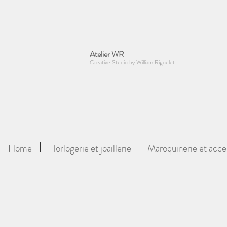
Atelier WR
Creative Studio by William Rigoulet
Home
Horlogerie et joaillerie
Maroquinerie et acce